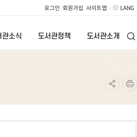
로그인
회원가입
사이트맵
LANG
서관소식
도서관정책
도서관소개
브랜드이야기
인사말
질문
정책자료
연혁
발간자료
도서관현황
도서관위원회
조직/직원정보
범
독서문화진흥사업
찾아오시는길
지역서점활성화사업
운영규정
특성화사업