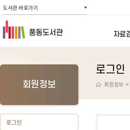
도서관 바로가기
자료
통합자료검색
로그인
스마트도서관
연속간행물목
회원정보
회원정보
신착자료검색
주제별검색
추천도서
희망도서신청
로그인