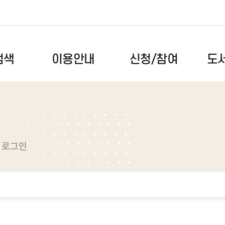
도
신청/참여
검색
이용안내
이용시간/휴관일
독서문화프로그램
공지사항
도서검색
회원안내
북스타트
자주하는
록
자료이용안내
독서동아리
건의사항
로그인
스마트도서관
도서관견학
자료실
전자도서관
메이커스페이스
도서관앨
택배대출서비스
메타버스(대화도서관)
대관예약
장비예약