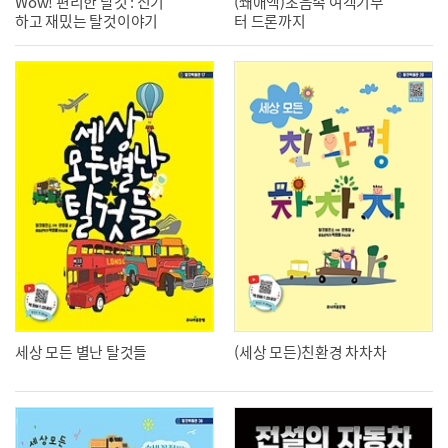
Wow! 편리한 탈것 : 신기
(쐐애액)초음속 여객기부
하고 재밌는 탈것이야기
터 드론까지
세상 모든 별난 탈것들
(세상 모든)친환경 차차차