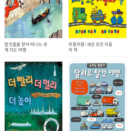
탈것들을 찾아 떠나는 세
부릉부릉! 세상 모든 자동
계 지도 여행
차 책