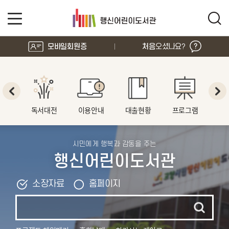
모바일회원증
처음
오셨나요?
독서대전
이용안내
대출현황
프로그램
북
시민에게 행복과 감동을 주는
행신어린이도서관
소장자료
홈페이지