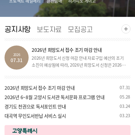
프로젝트 헤일메리
흔한남매
히가시노 게이고
안녕이라 그랬어
오디세이아
투명한 나선
혼모노
모순
오디세이
싯다르타
공지사항
보도자료
모집공고
2026년 희망도서 접수 조기 마감 안내
2026
2026년 희망도서 신청 마감 안내 자료구입 예산의 조기
07.31
소진이 예상됨에 따라, 2026년 희망도서 신청은 2026.
8. 14.(금) 신청분을 끝으로 마감됩니다. ■ 신청 종료일
2026. 8. 14.(금) 신청분까지 ■ 종료 사유 2026년 도서
관 자료구입 예산 조기 소진 예상 2026년 8월 14일 금요
2026년 희망도서 접수 조기 마감 안내
07.31
일까지 신청된 희망도서는 도서관 자료선정 기준과 남은
2026년 6~8월 고양시 도서관 독서문화 프로그램 안내
05.28
예산 범위 내에서 순차적으로 검토·처리할 예정입니다.
경기도 천권으로 독서포인트 안내
03.24
다만, 도서관별 예산상황, 신청 순서, 자료선정 기준 등에
따라 일부 도서는 구입이 어려울 수 있습니다. 신청 종료
대곡역 무인도서반납 서비스 실시
03.23
이후에는 한정된 자료구입 예산으로 연말까지 자료서비
스 공백을 최소화할 수 있도록, 대출 수요와 장서 구성, 자
료의 최신성 등을 종합적으로 고려하여 이용 수요가 높은