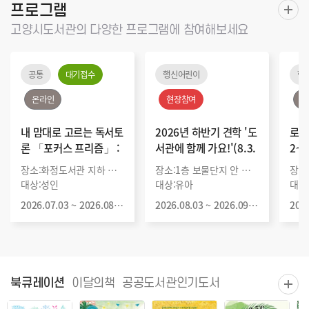
프로그램
고양시도서관의 다양한 프로그램에 참여해보세요
공통
대기접수
행신어린이
행
온라인
현장참여
접
내 맘대로 고르는 독서토
2026년 하반기 견학 '도
로봇
론 「포커스 프리즘」 :
서관에 함께 가요!'(8.3.
2~
독서토론 몰입하기 편
(월) 10부터 전화접수)
장소:화정도서관 지하 꽃뜰
장소:1층 보물단지 안 아기도서관
장소
대상:성인
대상:유아
대상
2026.07.03 ~ 2026.08.14
2026.08.03 ~ 2026.09.03
북큐레이션
이달의책
공공도서관인기도서