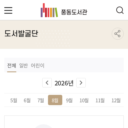
도서발굴단
전체
일반
어린이
2026년
4월
5월
6월
7월
8월
9월
10월
11월
12월