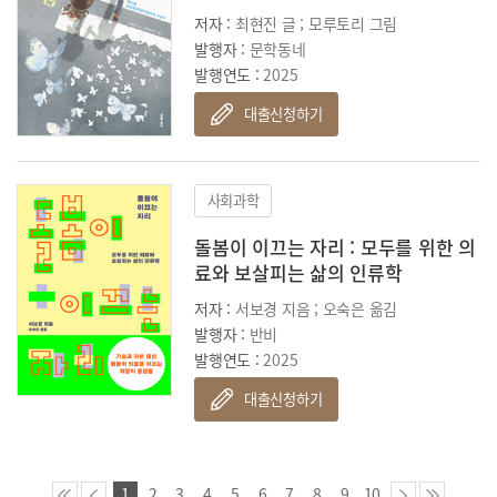
저자 :
최현진 글 ; 모루토리 그림
발행자 :
문학동네
발행연도 :
2025
대출신청하기
사회과학
돌봄이 이끄는 자리 : 모두를 위한 의
료와 보살피는 삶의 인류학
저자 :
서보경 지음 ; 오숙은 옮김
발행자 :
반비
발행연도 :
2025
대출신청하기
1
2
3
4
5
6
7
8
9
10