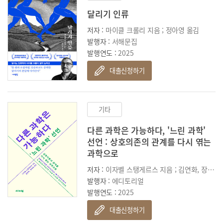
달리기 인류
저자 :
마이클 크롤리 지음 ; 정아영 옮김
발행자 :
서해문집
발행연도 :
2025
대출신청하기
기타
다른 과학은 가능하다, '느린 과학'
선언 : 상호의존의 관계를 다시 엮는
과학으로
저자 :
이자벨 스탱게르스 지음 ; 김연화, 장하원 옮김
발행자 :
에디토리얼
발행연도 :
2025
대출신청하기