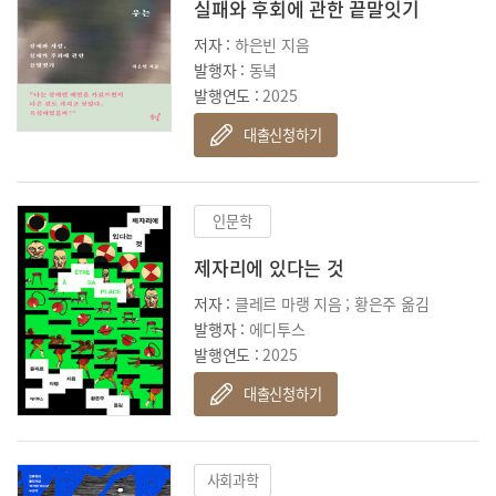
실패와 후회에 관한 끝말잇기
저자 :
하은빈 지음
발행자 :
동녘
발행연도 :
2025
대출신청하기
인문학
제자리에 있다는 것
저자 :
클레르 마랭 지음 ; 황은주 옮김
발행자 :
에디투스
발행연도 :
2025
대출신청하기
사회과학