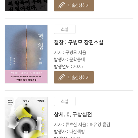
대출신청하기
소설
절창 : 구병모 장편소설
저자 :
구병모 지음
발행자 :
문학동네
발행연도 :
2025
대출신청하기
소설
삼체. 0, 구상섬전
저자 :
류츠신 지음 ; 허유영 옮김
발행자 :
다산책방