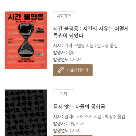
사회과학
시간 불평등 : 시간의 자유는 어떻게
특권이 되었나
저자 :
가이 스탠딩 지음 ; 안효상 옮김
발행자 :
창비
발행연도 :
2024
대출신청하기
기타
듣지 않는 자들의 공화국
저자 :
일리야 카민스키 지음 ; 박종주 옮김
발행자 :
가망서사
발행연도 :
2025