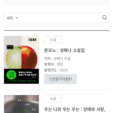
소설
혼모노 : 성해나 소설집
저자 :
성해나 지음
발행자 :
창비
발행연도 :
2025
신청불가
(대출중)
소설
우는 나와 우는 우는 : 장애와 사랑,