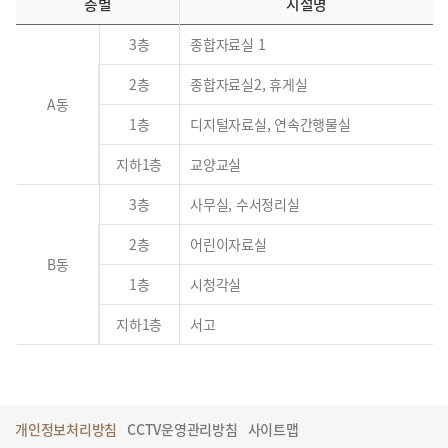
층별
시설명
3층
종합자료실 1
2층
종합자료실2, 휴게실
A동
1층
디지털자료실, 연속간행물실
지하1층
교양교실
3층
사무실, 수서정리실
2층
어린이자료실
B동
1층
시청각실
지하1층
서고
개인정보처리방침
CCTV운영관리방침
사이트맵