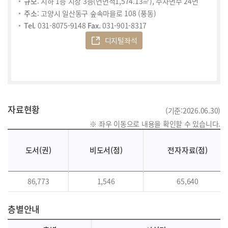
규모
: 지하 1층 지상 3층(연면적1,574.13㎡), 주차면수 24면
주소
: 고양시 일산동구 숲속마을로 108 (풍동)
Tel.
031-8075-9148
Fax.
031-901-8317
디지털좌석
자료현황
(기준:2026.06.30)
※ 좌우 이동으로 내용을 확인할 수 있습니다.
도서(권)
비도서(점)
전자자료(점)
86,773
1,546
65,640
층별안내