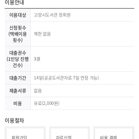
이용안내
이용대상
고양시도서관 정회원
신청횟수
(택배이용
제한 없음
횟수)
대출권수
(1인당 진행
3권
건수)
대출기간
14일(공공도서관자료 7일 연장 가능)
제출서류
없음
비용
유료(2,000원)
이용절차
회원가입
자료신청
비용 결제