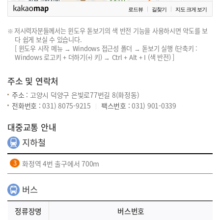
로드뷰
길찾기
지도 크게 보기
저시력자분들께서는 윈도우 돋보기의 색 반전 기능을 사용하시면 약도를 보
다 쉽게 보실 수 있습니다.
[ 윈도우 시작 메뉴 → Windows 접근성 폴더 → 돋보기 실행 (단축키 :
Windows 로고키 + 더하기(+) 키) → Ctrl + Alt + I (색 반전) ]
주소 및 연락처
주소 :
고양시 덕양구 은빛로77번길 8(화정동)
전화번호 :
031) 8075-9215
팩스번호 :
031) 901-0339
대중교통 안내
지하철
화정역 4번 출구에서 700m
버스
정류장명
버스번호