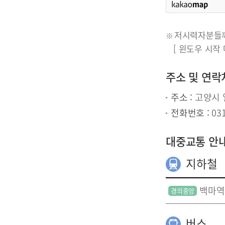
저시력자분들께
[ 윈도우 시작 메
주소 및 연락
주소 :
고양시 
전화번호 :
031
대중교통 안
지하철
백마역
버스