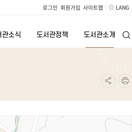
로그인
회원가입
사이트맵
LANG
서관소식
도서관정책
도서관소개
브랜드이야기
인사말
질문
정책자료
연혁
발간자료
도서관현황
도서관위원회
조직/직원정보
범
독서문화진흥사업
찾아오시는길
지역서점활성화사업
운영규정
특성화사업