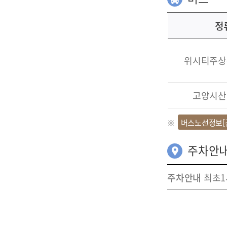
정
위시티주상
고양시산
버스노선정보[
주차안
주차안내
최초1시