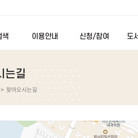
도
신청/참여
검색
이용안내
이용시간/휴관일
독서문화프로그램
공지사항
시는길
도서검색
회원안내
북스타트
자주하는
록
자료이용안내
독서동아리
건의사항
찾아오시는길
스마트도서관
도서관견학
자료실
전자도서관
메이커스페이스
도서관앨
택배대출서비스
메타버스(대화도서관)
대관예약
장비예약