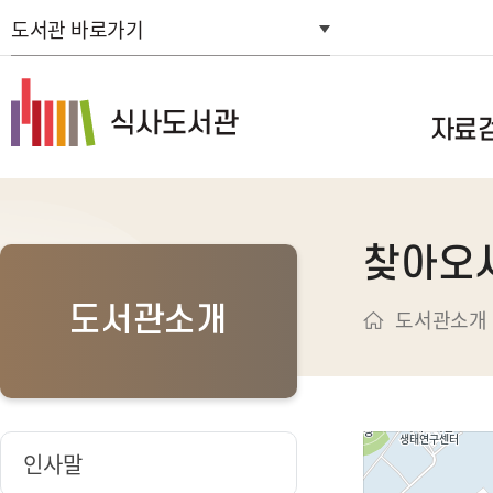
도서관 바로가기
자료
통합자료검색
찾아오
스마트도서관
연속간행물목
도서관소개
도서관소개
신착자료검색
주제별검색
추천도서
희망도서신청
인사말