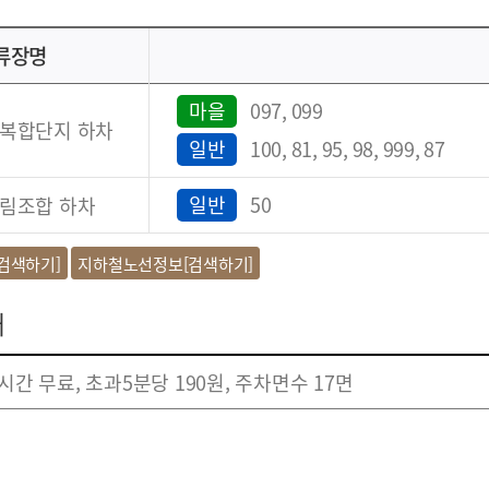
류장명
마을
097, 099
복합단지 하차
일반
100, 81, 95, 98, 999, 87
일반
50
림조합 하차
검색하기]
지하철노선정보[검색하기]
내
간 무료, 초과5분당 190원, 주차면수 17면