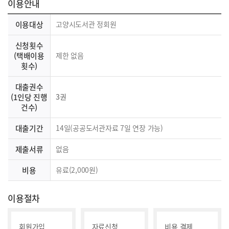
이용안내
이용대상
고양시도서관 정회원
신청횟수
(택배이용
제한 없음
횟수)
대출권수
(1인당 진행
3권
건수)
대출기간
14일(공공도서관자료 7일 연장 가능)
제출서류
없음
비용
유료(2,000원)
이용절차
회원가입
자료신청
비용 결제