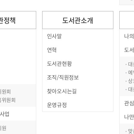
관정책
도서관소개
인사말
나
연혁
도
도서관현황
대
예
조직/직원정보
상
대
찾아오시는길
위원회
흥위원회
관
운영규정
사업
나
지원
맞