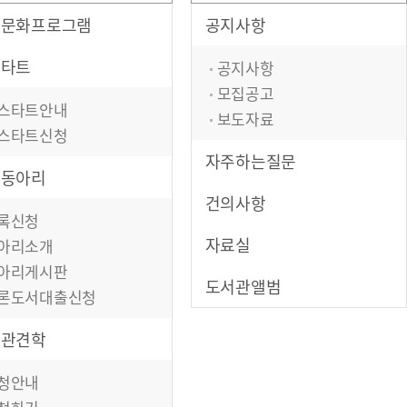
서문화프로그램
공지사항
스타트
공지사항
모집공고
스타트안내
보도자료
스타트신청
자주하는질문
서동아리
건의사항
록신청
자료실
아리소개
아리게시판
도서관앨범
론도서대출신청
서관견학
청안내