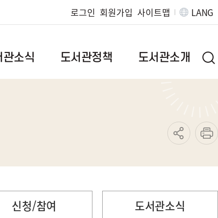
로그인
회원가입
사이트맵
LANG
서관소식
도서관정책
도서관소개
브랜드이야기
인사말
질문
정책자료
연혁
발간자료
도서관현황
도서관위원회
조직/직원정보
범
독서문화진흥사업
찾아오시는길
지역서점활성화사업
운영규정
특성화사업
신청/참여
도서관소식