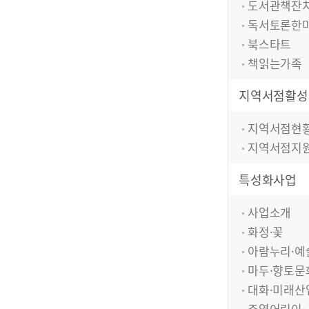
도서관책잔
독서토론한
북스타트
책읽는가족
지역서점활성
지역서점현
지역서점지
특성화사업
사업소개
화정·꽃
아람누리·예
마두·향토문
대화·미래산
주엽어린이·