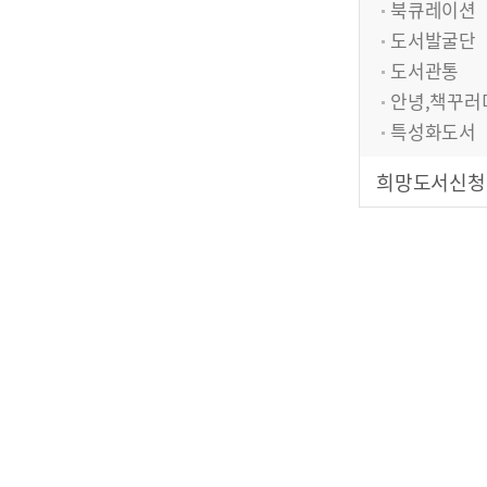
북큐레이션
도서발굴단
도서관통
안녕,책꾸러
특성화도서
희망도서신청