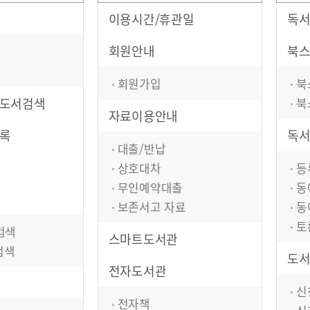
이용시간/휴관일
독
회원안내
북
회원가입
북
도서검색
북
자료이용안내
록
독
대출/반납
상호대차
등
무인예약대출
동
보존서고 자료
동
토
검색
스마트도서관
검색
도
전자도서관
신
전자책