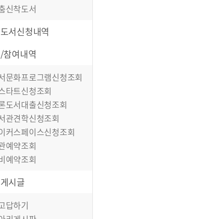
춤신착도서
망도서신청내역
/참여내역
서문화프로그램신청조회
스타트신청조회
론도서대출신청조회
서관견학신청조회
이커스페이스신청조회
관예약조회
비예약조회
의게시글
고답하기
아리게시판