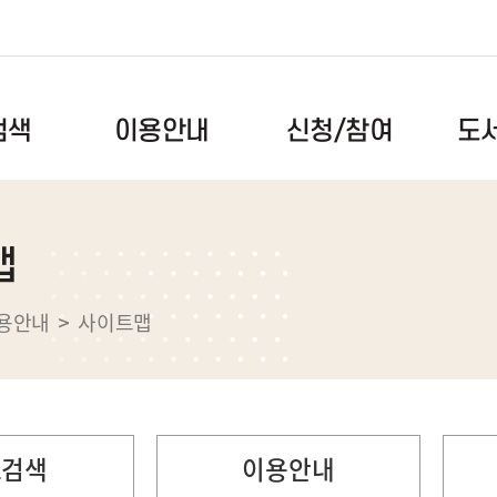
도
신청/참여
검색
이용안내
이용시간/휴관일
독서문화프로그램
공지사항
맵
도서검색
회원안내
북스타트
자주하는
록
자료이용안내
독서동아리
건의사항
용안내
사이트맵
스마트도서관
도서관견학
자료실
전자도서관
메이커스페이스
도서관앨
택배대출서비스
메타버스(대화도서관)
대관예약
료검색
이용안내
장비예약