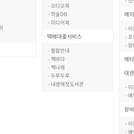
신
오디오북
학술DB
메
미디어북
미
이
택배대출서비스
프
장
통합안내
책바다
메타
책나래
대
두루두루
내생애첫도서관
이
예
장
이
예