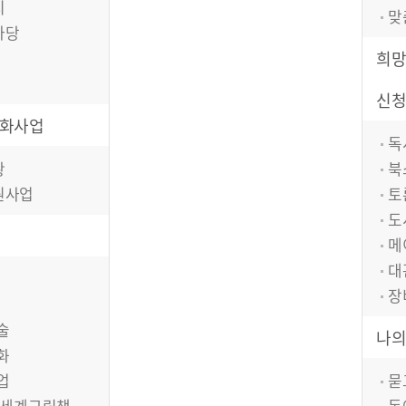
치
맞
마당
희
신청
화사업
독
황
북
원사업
토
도
메
대
장
술
나
화
업
묻
 세계그림책
동