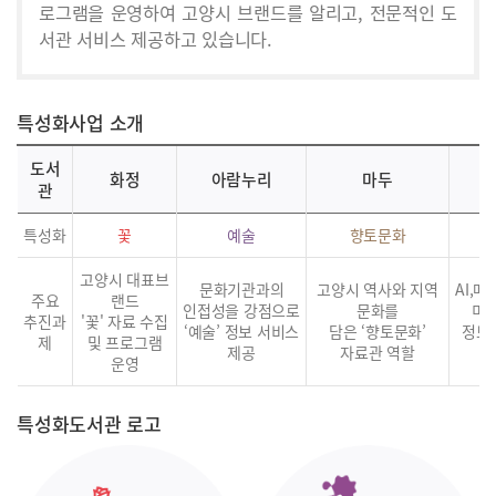
로그램을 운영하여 고양시 브랜드를 알리고, 전문적인 도
서관 서비스 제공하고 있습니다.
특성화사업 소개
도서
화정
아람누리
마두
관
특성화
꽃
예술
향토문화
고양시 대표브
문화기관과의
고양시 역사와 지역
AI,
주요
랜드
인접성을 강점으로
문화를
미
추진과
'꽃' 자료 수집
‘예술’ 정보 서비스
담은 ‘향토문화’
정보
제
및 프로그램
제공
자료관 역할
운영
특성화도서관 로고