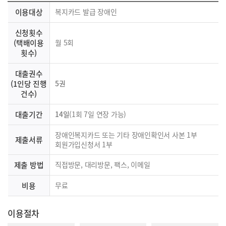
이용대상
복지카드 발급 장애인
신청횟수
(택배이용
월 5회
횟수)
대출권수
(1인당 진행
5권
건수)
대출기간
14일
(1회 7일 연장 가능)
장애인복지카드 또는 기타 장애인확인서 사본 1부
제출서류
회원가입신청서 1부
제출 방법
직접방문, 대리방문, 팩스, 이메일
비용
무료
이용절차