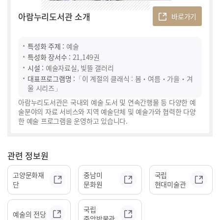
아람누리도서관 소개
바로가기
특성화 주제 :
예술
특성화 장서수 :
21,149권
시설 :
예술자료실, 빛뜰 갤러리
대표프로그램명 :
「이 계절의 클래식 : 봄‧여름‧가을‧겨
울 시리즈」
아람누리도서관은 국내외 예술 도서 및 연속간행물 등 다양한 예
술분야의 자료 서비스와 지역 예술단체 및 예술가와 협력한 다양
한 예술 프로그램을 운영하고 있습니다.
관련 정보원
고양문화재
중남미
국립
단
문화원
현대미술관
국립
예술의 전당
중앙박물관