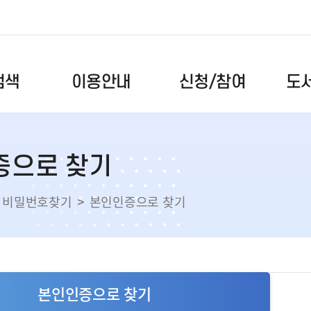
도
신청/참여
검색
이용안내
이용시간/휴관일
독서문화프로그램
공지사항
증으로 찾기
도서검색
회원안내
북스타트
자주하는
록
자료이용안내
독서동아리
건의사항
비밀번호찾기
본인인증으로 찾기
스마트도서관
도서관견학
자료실
전자도서관
메이커스페이스
도서관앨
택배대출서비스
메타버스(대화도서관)
올해의 
대관예약
본인인증으로 찾기
장비예약