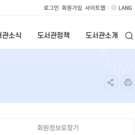
로그인
회원가입
사이트맵
LANG
서관소식
도서관정책
도서관소개
브랜드이야기
인사말
 질문
정책자료
연혁
발간자료
시립도서관
도서관위원회
작은도서관
범
독서문화진흥사업
조직/직원정보
책
지역서점활성화사업
찾아오시는길
특성화사업
운영규정
회원정보로찾기
독서대전