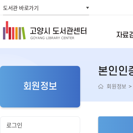
도서관 바로가기
자료
통합자료검색
본인인
스마트도서관
연속간행물목
회원정보
회원정보
신착자료검색
주제별검색
추천도서
희망도서신청
로그인