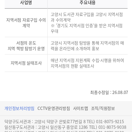
사업명
주요내용
고양시 도서관 자료구입을 고양시 지역서점
지역서점 자료구입 수의
과 수의계약
계약
※ '경기도 지역서점 인증'을 받은 지역서점
우대
서점의 온도
고양시 지역서점 탐방을 통해 지역서점의 매
지역 책방 탐방기 운영
력을 온라인에 소개하여 홍보
매년 지역서점 지원계획 수립·시행을 위하여
지역서점 실태조사
지역서점의 현황 실태조사
최종수정일 : 26.08.07
개인정보처리방침
CCTV운영관리방침
사이트맵
조직/직원정보
덕양구도서관과 : 고양시 덕양구 은빛로77번길 8 TEL) 031-8075-9215
일산동구도서관과 : 고양시 일산동구 중앙로 1286 TEL) 031-8075-9038