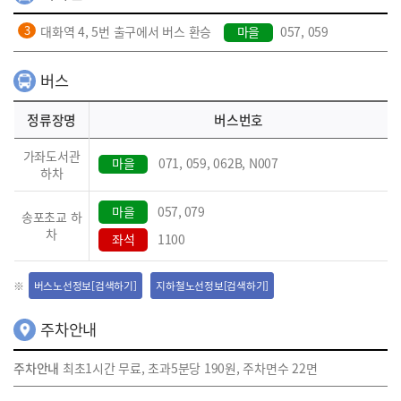
대화역 4, 5번 출구에서 버스 환승
마을
057, 059
버스
정류장명
버스번호
가좌도서관
마을
071, 059, 062B, N007
하차
마을
057, 079
송포초교 하
차
좌석
1100
버스노선정보[검색하기]
지하철노선정보[검색하기]
주차안내
주차안내
최초1시간 무료, 초과5분당 190원, 주차면수 22면