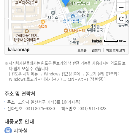
100m
로드뷰
길찾기
지도 크게 보기
저시력자분들께서는 윈도우 돋보기의 색 반전 기능을 사용하시면 약도를 보
다 쉽게 보실 수 있습니다.
[ 윈도우 시작 메뉴 → Windows 접근성 폴더 → 돋보기 실행 (단축키 :
Windows 로고키 + 더하기(+) 키) → Ctrl + Alt + I (색 반전) ]
주소 및 연락처
주소 :
고양시 일산서구 가좌3로 16(가좌동)
전화번호 :
031) 8075-9380
팩스번호 :
031) 911-1328
대중교통 안내
지하철