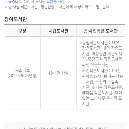
북스타트
수령 시
도서관 회원증
지참
공·사립 작은도서관 : 방문신청(도서관에 따라 상이하므로 별도문의)
참여도서관
구분
시립도서관
공·사립작은 도서관
공립작은도서관 : 내유
작은도서관, 대덕 작은도
서관, 마상공원 작은도서
관, 모당공원 작은도서관,
화전 작은도서관
북스타트
사립작은도서관 : LH신
18개관 참여
(2024~2026년생)
원마을3단지 동네북 작은
도서관, 두산위브 숲속도
서관, 수피움 작은도서관,
예다움 작은도서관, 재미
있는 느티나무 온가족 도
서관