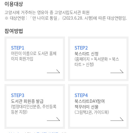
이용대상
고양시에 거주하는 영유아 중 고양시립도서관 회원
※ 대상연령 : 「만 나이로 통일」 (2023.6.28. 시행)에 따른 대상연령임.
참여방법
STEP1
STEP2
어린이 이름으로 도서관
홈페
북스타트 신청
이지 회원가입
(홈페이지 > 독서문화 >
북스
타트 > 신청)
STEP3
STEP4
도서관 회원증 발급
북스타트DAY참여
(법정대리인신분증,
주민등록
책꾸러미 선물
등본 지참)
(그림책2권, 가이드북)