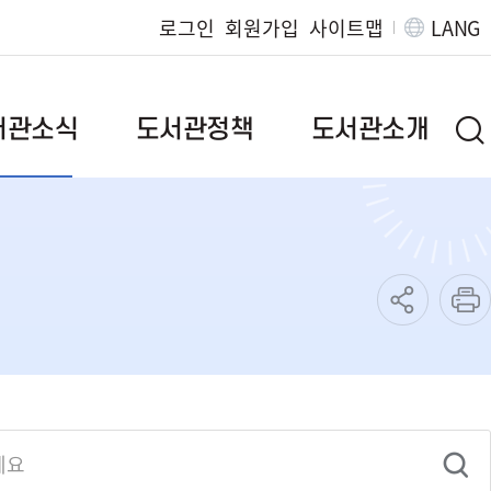
로그인
회원가입
사이트맵
LANG
서관소식
도서관정책
도서관소개
브랜드이야기
인사말
 질문
정책자료
연혁
발간자료
시립도서관
도서관위원회
작은도서관
범
독서문화진흥사업
조직/직원정보
책
지역서점활성화사업
찾아오시는길
특성화사업
운영규정
독서대전