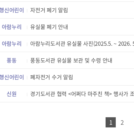
행신어린이
자전거 폐기 알림
아람누리
유실물 폐기 안내
아람누리
아람누리도서관 유실물 사진(2025.5. ~ 2026. 5
풍동
풍동도서관 유실물 보관 및 수령 안내
행신어린이
폐자전거 수거 알림
신원
경기도서관 협력 <어쩌다 마주친 책> 행사가
1
2