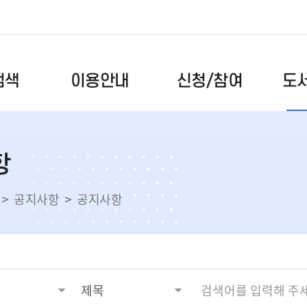
도
신청/참여
검색
이용안내
이용시간/휴관일
독서문화프로그램
공지사항
항
도서검색
회원안내
북스타트
자주하는
록
자료이용안내
독서동아리
건의사항
공지사항
공지사항
스마트도서관
도서관견학
자료실
전자도서관
메이커스페이스
도서관앨
택배대출서비스
메타버스(대화도서관)
올해의 
대관예약
장비예약