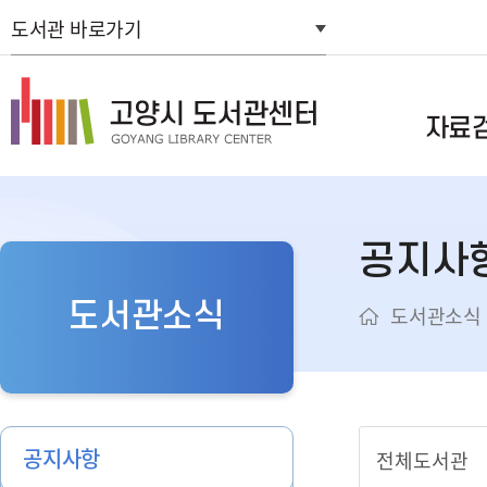
도서관 바로가기
자료
통합자료검색
공지사
스마트도서관
연속간행물목
도서관소식
도서관소식
신착자료검색
주제별검색
추천도서
희망도서신청
공지사항