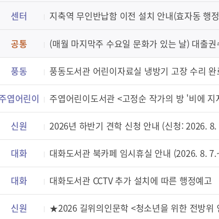
센터
지축역 무인반납함 이전 설치 안내(효자동 행
공통
(매월 마지막주 수요일 문화가 있는 날) 대출권
풍동
풍동도서관 어린이자료실 냉방기 고장 수리 완
주엽어린이
주엽어린이도서관 <고정순 작가의 방 '비에 지지
신원
2026년 하반기 견학 신청 안내 (신청: 2026. 8. 6
대화
대화도서관 북카페 임시휴실 안내 (2026. 8. 7.~8
대화
대화도서관 CCTV 추가 설치에 따른 행정예고
신원
★2026 길위의인문학 <청소년을 위한 전방위 