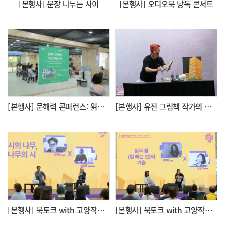
[본행사] 문장 나누는 사이
[본행사] 오디오북 낭독 콘서트
[본행사] 문해력 콘퍼런스: 읽는다는 것은
[본행사] 유진 그림책 작가의 「유기견 영남이」 인형극
[본행사] 북토크 with 고양작가: 시의 나무, 나무의 시 (시인 손택수X나무칼럼니스트 고규홍)
[본행사] 북토크 with 고양작가: 힘과 쉼(힘 빼는 것)의 기술 (소설가 백영옥X코미디언 남정미)