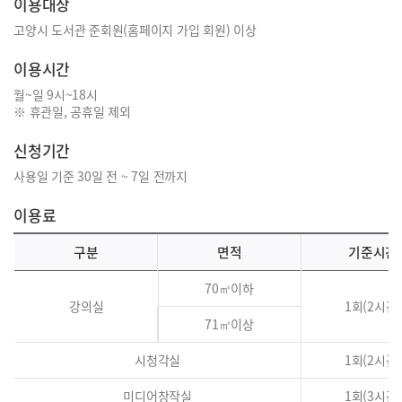
이용대상
고양시 도서관 준회원(홈페이지 가입 회원) 이상
이용시간
월~일 9시~18시
※ 휴관일, 공휴일 제외
신청기간
사용일 기준 30일 전 ~ 7일 전까지
이용료
구분
면적
기준시간
70㎡이하
강의실
1회(2시간)
71㎡이상
시청각실
1회(2시간)
미디어창작실
1회(3시간)